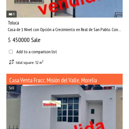
5
Toluca
Casa de 1 Nivel con Opción a Crecimiento en Real de San Pablo. Consta de: ▪️ 1 Recámara. ▪️ Sala - Comedor. ▪...
$
450000
Sale
Add to a comparison list
2
total square: 52 m
Casa Venta Fracc. Misión del Valle, Morelia
Sell