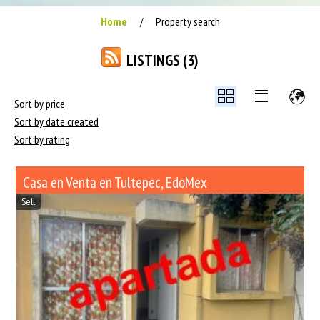
Home
Property search
/
LISTINGS (3)
Sort by price
Sort by date created
Sort by rating
Casa en Venta en Tultepec, EdoMex
Sell