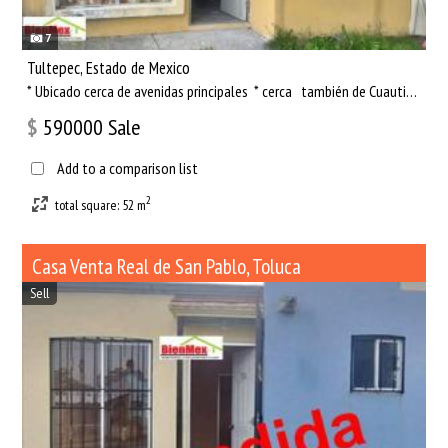
7
Tultepec, Estado de Mexico
* Ubicado cerca de avenidas principales * cerca también de Cuautitlán Izcalli La casa cuenta con ✅ 1HABITA...
$
590000
Sale
Add to a comparison list
2
total square: 52 m
Casa Venta Real de San Pablo, Toluca
Sell